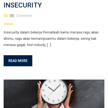
INSECURITY
(0)
Comment
Insecurity dalam bekerja Pernahkah kamu merasa ragu akan
dirimu, ragu akan kemampuanmu dalam bekerja, sering kali
merasa gagal, feel nobody, […]
READ MORE